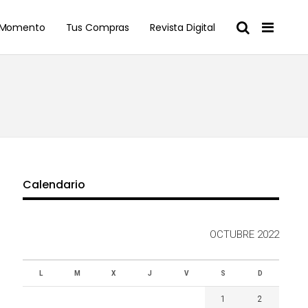
l Momento
Tus Compras
Revista Digital
Calendario
OCTUBRE 2022
L
M
X
J
V
S
D
1
2