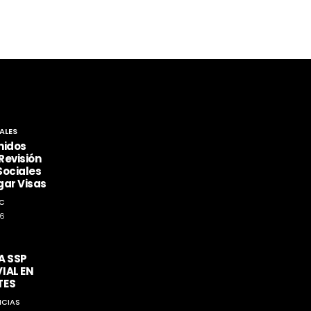
ALES
nidos
Revisión
Sociales
gar Visas
C
26
A SSP
IAL EN
TES
ICIAS