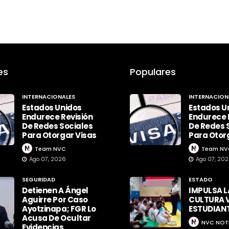
es
Populares
INTERNACIONALES
INTERNACION
Estados Unidos
Estados U
Endurece Revisión
Endurece 
De Redes Sociales
De Redes 
Para Otorgar Visas
Para Otor
Team NVC
Team NV
Ago 07, 2026
Ago 07, 20
SEGURIDAD
ESTADO
Detienen A Ángel
IMPULSA L
Aguirre Por Caso
CULTURA V
Ayotzinapa; FGR Lo
ESTUDIAN
Acusa De Ocultar
NVC NOT
Evidencias