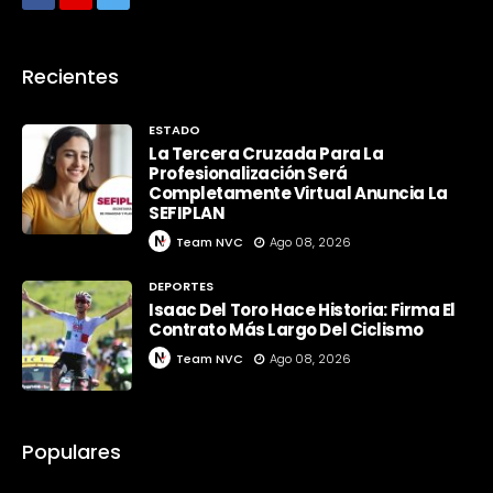
Recientes
ESTADO
La Tercera Cruzada Para La
Profesionalización Será
Completamente Virtual Anuncia La
SEFIPLAN
Team NVC
Ago 08, 2026
DEPORTES
Isaac Del Toro Hace Historia: Firma El
Contrato Más Largo Del Ciclismo
Team NVC
Ago 08, 2026
Populares