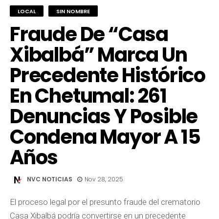
LOCAL
SIN NOMBRE
Fraude De “Casa
Xibalbá” Marca Un
Precedente Histórico
En Chetumal: 261
Denuncias Y Posible
Condena Mayor A 15
Años
NVC NOTICIAS
Nov 28, 2025
El proceso legal por el presunto fraude del crematorio
Casa Xibalbá podría convertirse en un precedente