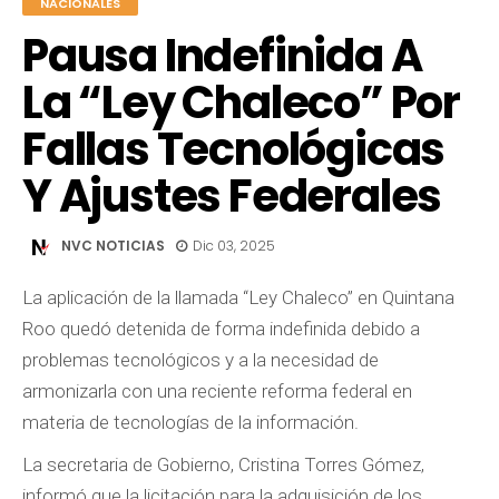
NACIONALES
Pausa Indefinida A
La “Ley Chaleco” Por
Fallas Tecnológicas
Y Ajustes Federales
NVC NOTICIAS
Dic 03, 2025
La aplicación de la llamada “Ley Chaleco” en Quintana
Roo quedó detenida de forma indefinida debido a
problemas tecnológicos y a la necesidad de
armonizarla con una reciente reforma federal en
materia de tecnologías de la información.
La secretaria de Gobierno, Cristina Torres Gómez,
informó que la licitación para la adquisición de los