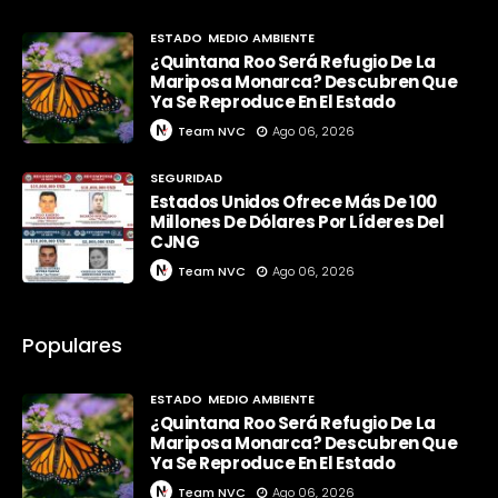
ESTADO
MEDIO AMBIENTE
¿Quintana Roo Será Refugio De La
Mariposa Monarca? Descubren Que
Ya Se Reproduce En El Estado
Team NVC
Ago 06, 2026
SEGURIDAD
Estados Unidos Ofrece Más De 100
Millones De Dólares Por Líderes Del
CJNG
Team NVC
Ago 06, 2026
Populares
ESTADO
MEDIO AMBIENTE
¿Quintana Roo Será Refugio De La
Mariposa Monarca? Descubren Que
Ya Se Reproduce En El Estado
Team NVC
Ago 06, 2026