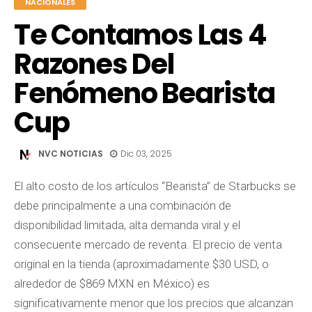
NACIONALES
Te Contamos Las 4
Razones Del
Fenómeno Bearista
Cup
NVC NOTICIAS
Dic 03, 2025
El alto costo de los artículos “Bearista” de Starbucks se
debe principalmente a una combinación de
disponibilidad limitada, alta demanda viral y el
consecuente mercado de reventa. El precio de venta
original en la tienda (aproximadamente $30 USD, o
alrededor de $869 MXN en México) es
significativamente menor que los precios que alcanzan