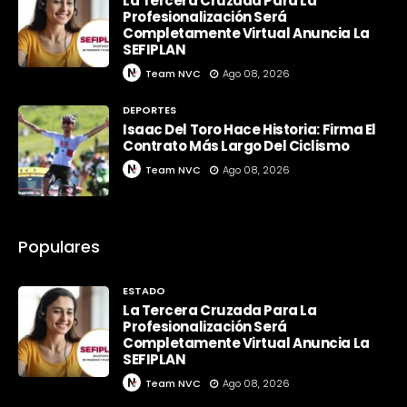
La Tercera Cruzada Para La
Profesionalización Será
Completamente Virtual Anuncia La
SEFIPLAN
Team NVC
Ago 08, 2026
DEPORTES
Isaac Del Toro Hace Historia: Firma El
Contrato Más Largo Del Ciclismo
Team NVC
Ago 08, 2026
Populares
ESTADO
La Tercera Cruzada Para La
Profesionalización Será
Completamente Virtual Anuncia La
SEFIPLAN
Team NVC
Ago 08, 2026