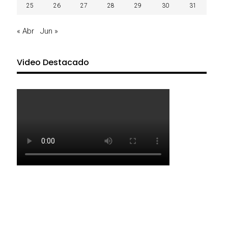
25
26
27
28
29
30
31
« Abr
Jun »
Video Destacado