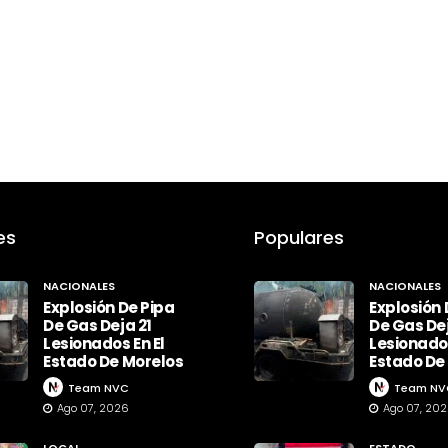
es
Populares
NACIONALES
NACIONALES
Explosión De Pipa
Explosión 
De Gas Deja 21
De Gas Dej
Lesionados En El
Lesionados
Estado De Morelos
Estado De
Team NVC
Team NV
Ago 07, 2026
Ago 07, 20