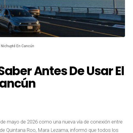
e Nichupté En Cancún
Saber Antes De Usar El
Cancún
6 de mayo de 2026 como una nueva vía de conexión entre
a de Quintana Roo, Mara Lezama, informó que todos los