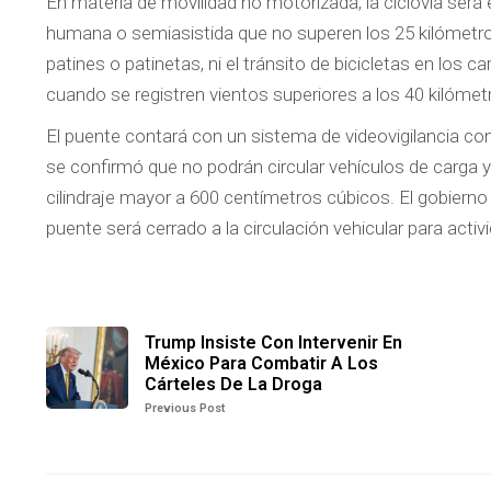
En materia de movilidad no motorizada, la ciclovía será 
humana o semiasistida que no superen los 25 kilómetro
patines o patinetas, ni el tránsito de bicicletas en los c
cuando se registren vientos superiores a los 40 kilómet
El puente contará con un sistema de videovigilancia co
se confirmó que no podrán circular vehículos de carga
cilindraje mayor a 600 centímetros cúbicos. El gobier
puente será cerrado a la circulación vehicular para activ
Trump Insiste Con Intervenir En
México Para Combatir A Los
Cárteles De La Droga
Previous Post