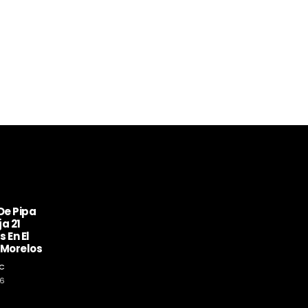
De Pipa
a 21
 En El
 Morelos
C
26