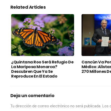
Related Articles
¿Quintana Roo Será Refugio De
Cancún Va Por
La Mariposa Monarca?
Médico: Alista
Descubren Que Ya Se
270 Millones D
Reproduce En El Estado
Deja un comentario
Tu dirección de correo electrónico no será publicada.
Los 