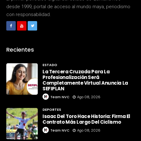
desde 1999, portal de acceso al mundo maya, periodismo
con responsabilidad.
Recientes
ESTADO
La Tercera Cruzada Para La
Profesionalización Será
Completamente Virtual Anuncia La
SEFIPLAN
Team NVC
Ago 08, 2026
DEPORTES
Isaac Del Toro Hace Historia: Firma El
Contrato Más Largo Del Ciclismo
Team NVC
Ago 08, 2026