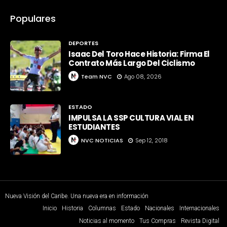
Populares
DEPORTES
Isaac Del Toro Hace Historia: Firma El
Contrato Más Largo Del Ciclismo
Team NVC
Ago 08, 2026
ESTADO
IMPULSA LA SSP CULTURA VIAL EN
ESTUDIANTES
NVC NOTICIAS
Sep 12, 2018
Nueva Visión del Caribe. Una nueva era en información
Inicio
Historia
Columnas
Estado
Nacionales
Internacionales
Noticias al momento
Tus Compras
Revista Digital