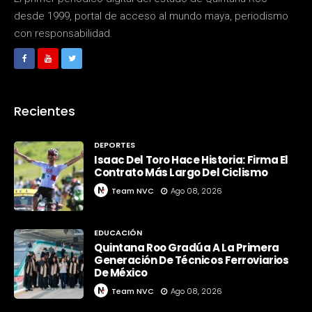
desde 1999, portal de acceso al mundo maya, periodismo
con responsabilidad.
Recientes
DEPORTES
Isaac Del Toro Hace Historia: Firma El
Contrato Más Largo Del Ciclismo
Team NVC
Ago 08, 2026
EDUCACIÓN
Quintana Roo Gradúa A La Primera
Generación De Técnicos Ferroviarios
De México
Team NVC
Ago 08, 2026