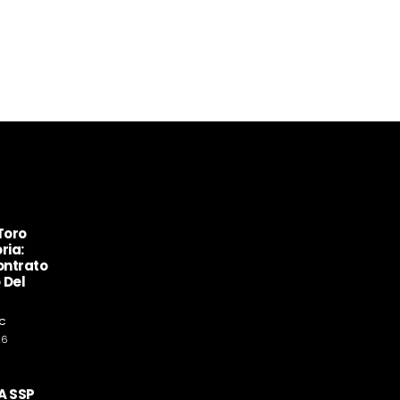
Toro
ria:
ontrato
 Del
C
26
A SSP