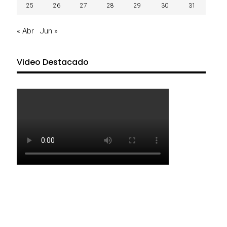
25
26
27
28
29
30
31
« Abr
Jun »
Video Destacado