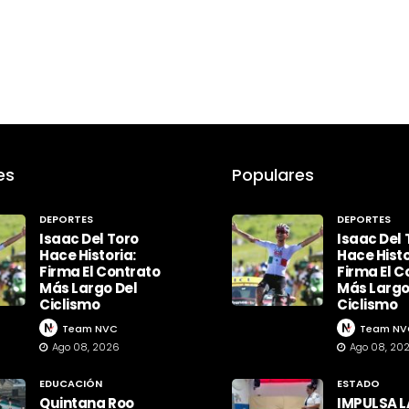
es
Populares
DEPORTES
DEPORTES
Isaac Del Toro
Isaac Del 
Hace Historia:
Hace Histo
Firma El Contrato
Firma El C
Más Largo Del
Más Largo
Ciclismo
Ciclismo
Team NVC
Team NV
Ago 08, 2026
Ago 08, 20
EDUCACIÓN
ESTADO
Quintana Roo
IMPULSA L