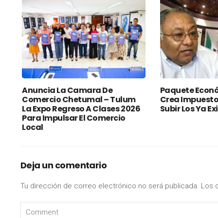
Anuncia La Camara De
Paquete Econó
Comercio Chetumal – Tulum
Crea Impuesto
La Expo Regreso A Clases 2026
Subir Los Ya Ex
Para Impulsar El Comercio
Local
Deja un comentario
Tu dirección de correo electrónico no será publicada.
Los 