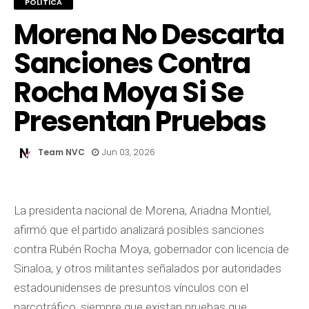
POLÍTICA
Morena No Descarta
Sanciones Contra
Rocha Moya Si Se
Presentan Pruebas
Team NVC
Jun 03, 2026
La presidenta nacional de Morena, Ariadna Montiel,
afirmó que el partido analizará posibles sanciones
contra Rubén Rocha Moya, gobernador con licencia de
Sinaloa, y otros militantes señalados por autoridades
estadounidenses de presuntos vínculos con el
narcotráfico, siempre que existan pruebas que