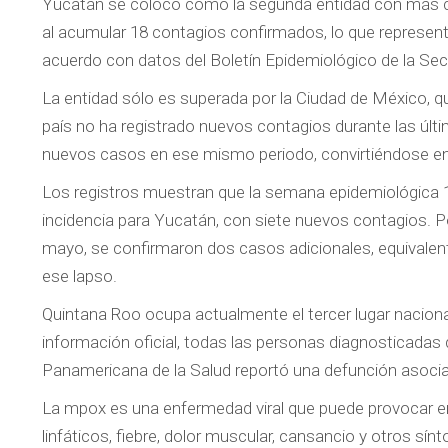
Yucatán se colocó como la segunda entidad con más c
al acumular 18 contagios confirmados, lo que representa
acuerdo con datos del Boletín Epidemiológico de la Secr
La entidad sólo es superada por la Ciudad de México, qu
país no ha registrado nuevos contagios durante las ú
nuevos casos en ese mismo periodo, convirtiéndose en e
Los registros muestran que la semana epidemiológica 19
incidencia para Yucatán, con siete nuevos contagios. P
mayo, se confirmaron dos casos adicionales, equivalente
ese lapso.
Quintana Roo ocupa actualmente el tercer lugar nacio
información oficial, todas las personas diagnosticada
Panamericana de la Salud reportó una defunción asoci
La mpox es una enfermedad viral que puede provocar eru
linfáticos, fiebre, dolor muscular, cansancio y otros s