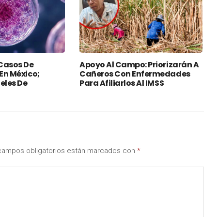
Casos De
Apoyo Al Campo: Priorizarán A
 En México;
Cañeros Con Enfermedades
eles De
Para Afiliarlos Al IMSS
campos obligatorios están marcados con
*