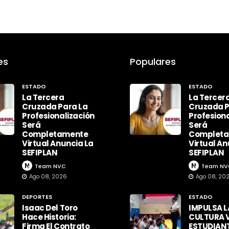
es
Populares
ESTADO
ESTADO
La Tercera
La Tercer
Cruzada Para La
Cruzada P
Profesionalización
Profesiona
Será
Será
Completamente
Complet
Virtual Anuncia La
Virtual An
SEFIPLAN
SEFIPLAN
Team NVC
Team NV
Ago 08, 2026
Ago 08, 20
DEPORTES
ESTADO
Isaac Del Toro
IMPULSA L
Hace Historia:
CULTURA V
Firma El Contrato
ESTUDIAN