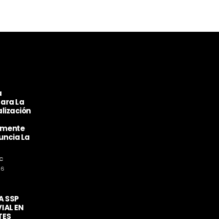
a
ara La
lización
amente
uncia La
C
26
A SSP
IAL EN
TES