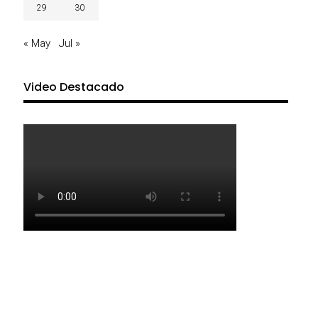
29
30
« May
Jul »
Video Destacado