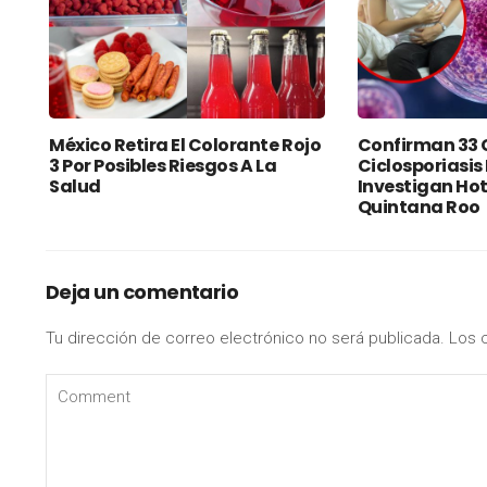
México Retira El Colorante Rojo
Confirman 33 
3 Por Posibles Riesgos A La
Ciclosporiasis
Salud
Investigan Hot
Quintana Roo
Deja un comentario
Tu dirección de correo electrónico no será publicada.
Los 