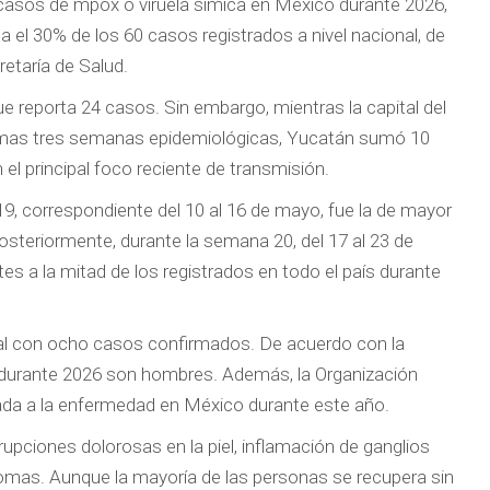
asos de mpox o viruela símica en México durante 2026,
 el 30% de los 60 casos registrados a nivel nacional, de
etaría de Salud.
e reporta 24 casos. Sin embargo, mientras la capital del
ltimas tres semanas epidemiológicas, Yucatán sumó 10
l principal foco reciente de transmisión.
, correspondiente del 10 al 16 de mayo, fue la de mayor
osteriormente, durante la semana 20, del 17 al 23 de
s a la mitad de los registrados en todo el país durante
nal con ocho casos confirmados. De acuerdo con la
s durante 2026 son hombres. Además, la Organización
ada a la enfermedad en México durante este año.
pciones dolorosas en la piel, inflamación de ganglios
íntomas. Aunque la mayoría de las personas se recupera sin