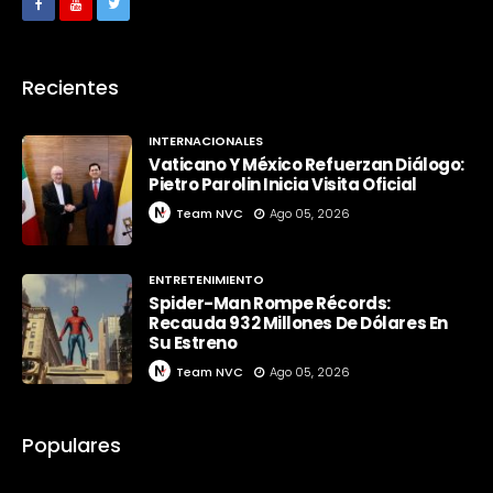
Recientes
INTERNACIONALES
Vaticano Y México Refuerzan Diálogo:
Pietro Parolin Inicia Visita Oficial
Team NVC
Ago 05, 2026
ENTRETENIMIENTO
Spider-Man Rompe Récords:
Recauda 932 Millones De Dólares En
Su Estreno
Team NVC
Ago 05, 2026
Populares