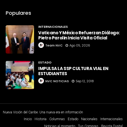
Populares
INTERNACIONALES
Vaticano Y México Refuerzan Diálogo:
Pietro Parolin Inicia Visita Oficial
Team NVC
Ago 05, 2026
ESTADO
IMPULSA LA SSP CULTURA VIAL EN
ESTUDIANTES
NVC NOTICIAS
Sep 12, 2018
Nueva Visión del Caribe. Una nueva era en información
Inicio
Historia
Columnas
Estado
Nacionales
Internacionales
Noticias al momento
Tus Compras
Revista Digital