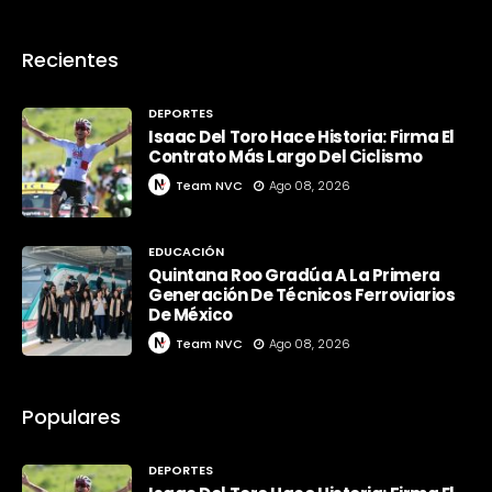
Recientes
DEPORTES
Isaac Del Toro Hace Historia: Firma El
Contrato Más Largo Del Ciclismo
Team NVC
Ago 08, 2026
EDUCACIÓN
Quintana Roo Gradúa A La Primera
Generación De Técnicos Ferroviarios
De México
Team NVC
Ago 08, 2026
Populares
DEPORTES