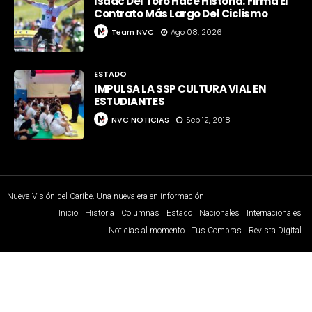
Isaac Del Toro Hace Historia: Firma El
Contrato Más Largo Del Ciclismo
Team NVC
Ago 08, 2026
ESTADO
IMPULSA LA SSP CULTURA VIAL EN
ESTUDIANTES
NVC NOTICIAS
Sep 12, 2018
Nueva Visión del Caribe. Una nueva era en información
Inicio
Historia
Columnas
Estado
Nacionales
Internacionales
Noticias al momento
Tus Compras
Revista Digital