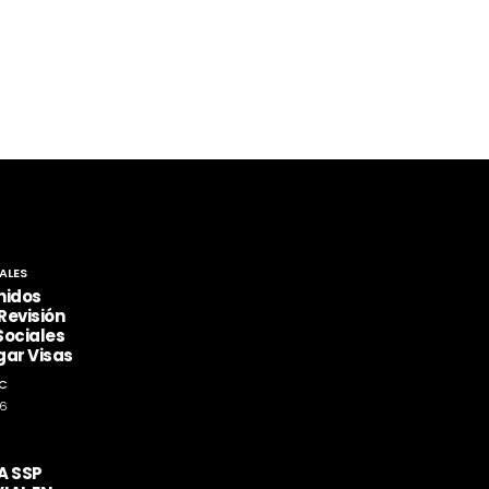
ALES
nidos
Revisión
Sociales
gar Visas
C
26
A SSP