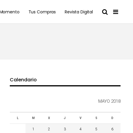
l Momento
Tus Compras
Revista Digital
Calendario
MAYO 2018
L
M
X
J
V
S
D
1
2
3
4
5
6