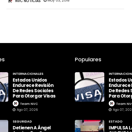
May 03, 2018
NVC NOTICIAS
es
Populares
INTERNACIONALES
INTERNACION
Estados Unidos
Estados U
Endurece Revisión
Endurece 
De Redes Sociales
De Redes 
Para Otorgar Visas
Para Otor
Team NVC
Team NV
Ago 07, 2026
Ago 07, 20
SEGURIDAD
ESTADO
Detienen A Ángel
IMPULSA L