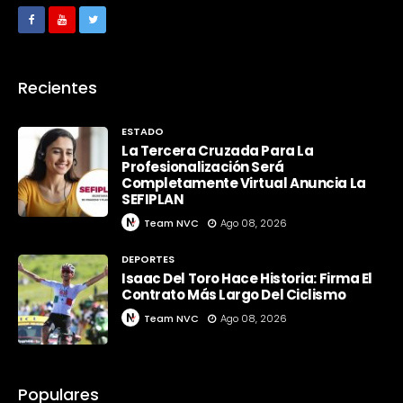
Recientes
ESTADO
La Tercera Cruzada Para La
Profesionalización Será
Completamente Virtual Anuncia La
SEFIPLAN
Team NVC
Ago 08, 2026
DEPORTES
Isaac Del Toro Hace Historia: Firma El
Contrato Más Largo Del Ciclismo
Team NVC
Ago 08, 2026
Populares