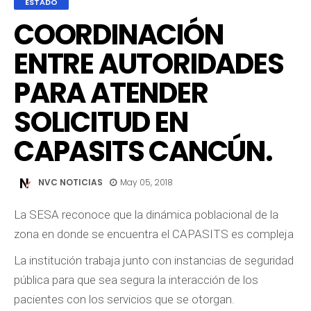
ESTADO
COORDINACIÓN
ENTRE AUTORIDADES
PARA ATENDER
SOLICITUD EN
CAPASITS CANCÚN.
NVC NOTICIAS
May 05, 2018
La SESA reconoce que la dinámica poblacional de la
zona en donde se encuentra el CAPASITS es compleja
La institución trabaja junto con instancias de seguridad
pública para que sea segura la interacción de los
pacientes con los servicios que se otorgan.