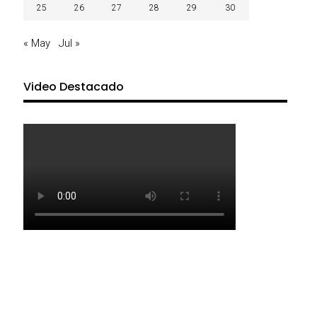
25
26
27
28
29
30
« May
Jul »
Video Destacado