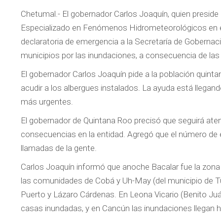
Chetumal.- El gobernador Carlos Joaquín, quien preside 
Especializado en Fenómenos Hidrometeorológicos en el 
declaratoria de emergencia a la Secretaría de Gobernac
municipios por las inundaciones, a consecuencia de las 
El gobernador Carlos Joaquín pide a la población quinta
acudir a los albergues instalados. La ayuda está llega
más urgentes.
El gobernador de Quintana Roo precisó que seguirá atent
consecuencias en la entidad. Agregó que el número de 
llamadas de la gente.
Carlos Joaquín informó que anoche Bacalar fue la zon
las comunidades de Cobá y Uh-May (del municipio de Tul
Puerto y Lázaro Cárdenas. En Leona Vicario (Benito Juá
casas inundadas, y en Cancún las inundaciones llegan h