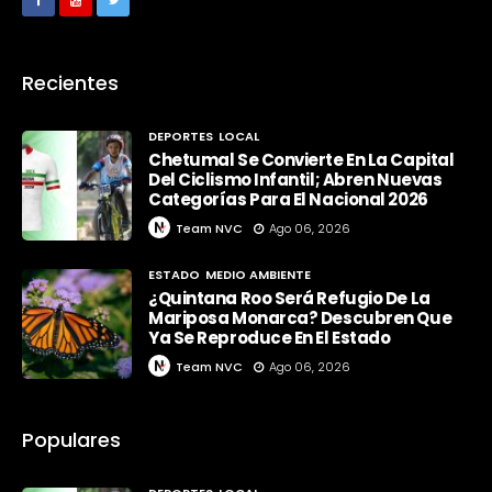
Recientes
DEPORTES
LOCAL
Chetumal Se Convierte En La Capital
Del Ciclismo Infantil; Abren Nuevas
Categorías Para El Nacional 2026
Team NVC
Ago 06, 2026
ESTADO
MEDIO AMBIENTE
¿Quintana Roo Será Refugio De La
Mariposa Monarca? Descubren Que
Ya Se Reproduce En El Estado
Team NVC
Ago 06, 2026
Populares