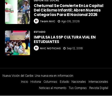
DEPORTES
LOCAL
Chetumal Se Convierte En La Capital
Del Ciclismo Infantil; Abren Nuevas
Categorías Para El Nacional 2026
Team NVC
Ago 06, 2026
ESTADO
IMPULSA LA SSP CULTURA VIAL EN
ESTUDIANTES
NVC NOTICIAS
Sep 12, 2018
Nueva Visión del Caribe. Una nueva era en información
Inicio
Historia
Columnas
Estado
Nacionales
Internacionales
Noticias al momento
Tus Compras
Revista Digital