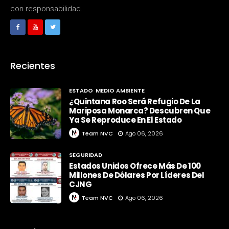
con responsabilidad.
Recientes
ESTADO
MEDIO AMBIENTE
¿Quintana Roo Será Refugio De La
Mariposa Monarca? Descubren Que
Ya Se Reproduce En El Estado
Team NVC
Ago 06, 2026
SEGURIDAD
Estados Unidos Ofrece Más De 100
Millones De Dólares Por Líderes Del
CJNG
Team NVC
Ago 06, 2026