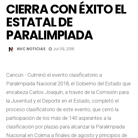
CIERRA CON ÉXITO EL
ESTATAL DE
PARALIMPIADA
NVC NOTICIAS
Jul 09, 2018
Cancún.- Culminó el evento clasificatorio a
Paralimpiada Nacional 2018, el Gobierno del Estado que
encabeza Carlos Joaquín, a través de la Comisión para
la Juventud y el Deporte en el Estado, completó el
proceso clasificatorio de este evento, que cerró la
participación de los más de 140 aspirantes a la
clasificación por plazas para alcanzar la Paralimpiada
Nacional en Colima a finales de agosto y principios de