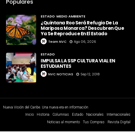
Populares
ESTADO
MEDIO AMBIENTE
¿Quintana Roo Será Refugio De La
Mariposa Monarca? Descubren Que
Ya Se Reproduce En El Estado
Team NVC
Ago 06, 2026
ESTADO
IMPULSA LA SSP CULTURA VIAL EN
ESTUDIANTES
NVC NOTICIAS
Sep 12, 2018
Nueva Visión del Caribe. Una nueva era en información
Inicio
Historia
Columnas
Estado
Nacionales
Internacionales
Noticias al momento
Tus Compras
Revista Digital