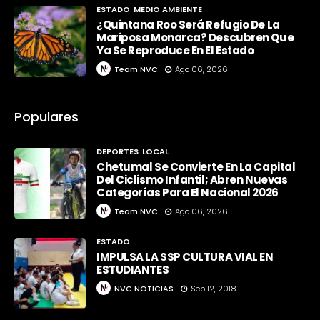
ESTADO
MEDIO AMBIENTE
¿Quintana Roo Será Refugio De La
Mariposa Monarca? Descubren Que
Ya Se Reproduce En El Estado
Team NVC
Ago 06, 2026
Populares
DEPORTES
LOCAL
Chetumal Se Convierte En La Capital
Del Ciclismo Infantil; Abren Nuevas
Categorías Para El Nacional 2026
Team NVC
Ago 06, 2026
ESTADO
IMPULSA LA SSP CULTURA VIAL EN
ESTUDIANTES
NVC NOTICIAS
Sep 12, 2018