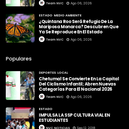
Team NVC
Ago 06, 2026
ESTADO
MEDIO AMBIENTE
¿Quintana Roo Será Refugio De La
Mariposa Monarca? Descubren Que
Ya Se Reproduce En El Estado
Team NVC
Ago 06, 2026
Populares
DEPORTES
LOCAL
Chetumal Se Convierte En La Capital
Del Ciclismo Infantil; Abren Nuevas
Categorías Para El Nacional 2026
Team NVC
Ago 06, 2026
ESTADO
IMPULSA LA SSP CULTURA VIAL EN
ESTUDIANTES
NVC NOTICIAS
Sep 12, 2018