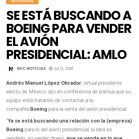
NACIONALES
SE ESTÁ BUSCANDO A
BOEING PARA VENDER
EL AVIÓN
PRESIDENCIAL: AMLO
NVC NOTICIAS
Jul 12, 2018
Andrés Manuel López Obrador
, virtual presidente
electo de México, dijo en conferencia de prensa que su
equipo está tratando de contactar a la
compañía
Boeing
para la venta del avión presidencial.
“
Ya se está buscando una relación con la (empresa)
Boeing
para lo del avión presidencial, la idea es
venderlo, no perder dinero,
que se venda en lo que