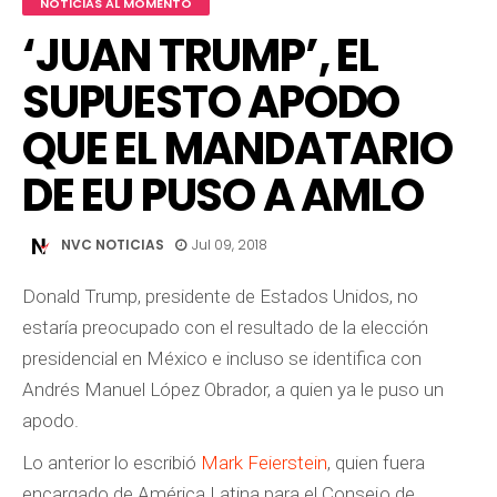
NOTICIAS AL MOMENTO
‘JUAN TRUMP’, EL
SUPUESTO APODO
QUE EL MANDATARIO
DE EU PUSO A AMLO
NVC NOTICIAS
Jul 09, 2018
Donald Trump, presidente de Estados Unidos, no
estaría preocupado con el resultado de la elección
presidencial en México e incluso se identifica con
Andrés Manuel López Obrador, a quien ya le puso un
apodo.
Lo anterior lo escribió
Mark Feierstein
, quien fuera
encargado de América Latina para el Consejo de