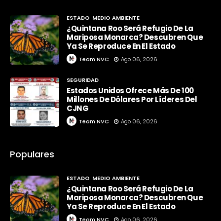
ESTADO
MEDIO AMBIENTE
¿Quintana Roo Será Refugio De La
Mariposa Monarca? Descubren Que
Ya Se Reproduce En El Estado
Team NVC
Ago 06, 2026
SEGURIDAD
Estados Unidos Ofrece Más De 100
Millones De Dólares Por Líderes Del
CJNG
Team NVC
Ago 06, 2026
Populares
ESTADO
MEDIO AMBIENTE
¿Quintana Roo Será Refugio De La
Mariposa Monarca? Descubren Que
Ya Se Reproduce En El Estado
Team NVC
Ago 06, 2026