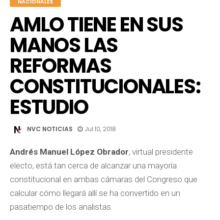
NACIONALES
AMLO TIENE EN SUS
MANOS LAS
REFORMAS
CONSTITUCIONALES:
ESTUDIO
NVC NOTICIAS
Jul 10, 2018
Andrés Manuel López Obrador
, virtual presidente
electo, está tan cerca de alcanzar una mayoría
constitucional en ambas cámaras del Congreso que
calcular cómo llegará allí se ha convertido en un
pasatiempo de los analistas.