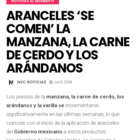
NOTICIAS AL MOMENTO
ARANCELES ‘SE
COMEN’ LA
MANZANA, LA CARNE
DE CERDO Y LOS
ARÁNDANOS
NVC NOTICIAS
Jul 11, 2018
Los
precios de la
manzana, la carne de cerdo, los
arándanos y la varilla se
incrementaron
significativamente en las últimas semanas, lo que
coincide con el inicio de la aplicación de aranceles
del
Gobierno mexicano
a estos productos