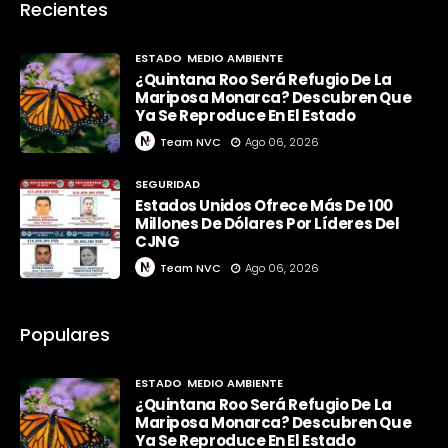
Recientes
ESTADO
MEDIO AMBIENTE
¿Quintana Roo Será Refugio De La
Mariposa Monarca? Descubren Que
Ya Se Reproduce En El Estado
Team NVC
Ago 06, 2026
SEGURIDAD
Estados Unidos Ofrece Más De 100
Millones De Dólares Por Líderes Del
CJNG
Team NVC
Ago 06, 2026
Populares
ESTADO
MEDIO AMBIENTE
¿Quintana Roo Será Refugio De La
Mariposa Monarca? Descubren Que
Ya Se Reproduce En El Estado