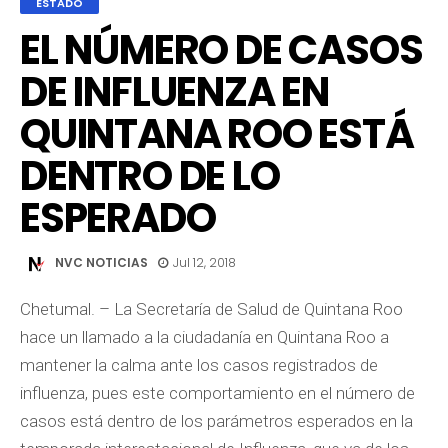
ESTADO
EL NÚMERO DE CASOS
DE INFLUENZA EN
QUINTANA ROO ESTÁ
DENTRO DE LO
ESPERADO
NVC NOTICIAS
Jul 12, 2018
Chetumal. – La Secretaría de Salud de Quintana Roo
hace un llamado a la ciudadanía en Quintana Roo a
mantener la calma ante los casos registrados de
influenza, pues este comportamiento en el número de
casos está dentro de los parámetros esperados en la