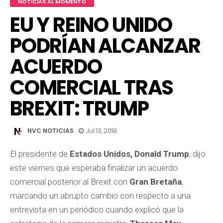
NOTICIAS AL MOMENTO
EU Y REINO UNIDO
PODRÍAN ALCANZAR
ACUERDO
COMERCIAL TRAS
BREXIT: TRUMP
NVC NOTICIAS
Jul 13, 2018
El presidente de
Estados Unidos, Donald Trump
, dijo
este viernes que esperaba finalizar un acuerdo
comercial posterior al Brexit con
Gran Bretaña
,
marcando un abrupto cambio con respecto a una
entrevista en un periódico cuando explicó que la