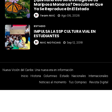
Mariposa Monarca? Descubren Que
Ya Se Reproduce En El Estado
Team NVC
Ago 06, 2026
ESTADO
IMPULSA LA SSP CULTURA VIAL EN
ESTUDIANTES
NVC NOTICIAS
Sep 12, 2018
Nueva Visión del Caribe. Una nueva era en información
Inicio
Historia
Columnas
Estado
Nacionales
Internacionales
Noticias al momento
Tus Compras
Revista Digital