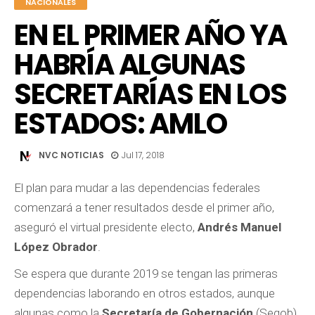
NACIONALES
EN EL PRIMER AÑO YA
HABRÍA ALGUNAS
SECRETARÍAS EN LOS
ESTADOS: AMLO
NVC NOTICIAS
Jul 17, 2018
El plan para mudar a las dependencias federales
comenzará a tener resultados desde el primer año,
aseguró el virtual presidente electo,
Andrés Manuel
López Obrador
.
Se espera que durante 2019 se tengan las primeras
dependencias laborando en otros estados, aunque
algunas como la
Secretaría de Gobernación
(Segob)