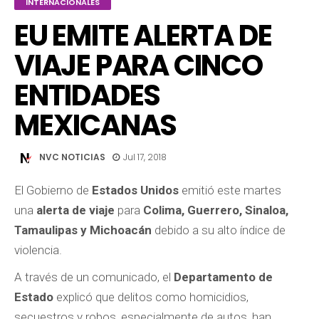
INTERNACIONALES
EU EMITE ALERTA DE
VIAJE PARA CINCO
ENTIDADES
MEXICANAS
NVC NOTICIAS
Jul 17, 2018
El Gobierno de
Estados Unidos
emitió este martes
una
alerta de viaje
para
Colima, Guerrero, Sinaloa,
Tamaulipas y Michoacán
debido a su alto índice de
violencia.
A través de un comunicado, el
Departamento de
Estado
explicó que delitos como homicidios,
secuestros y robos, especialmente de autos, han