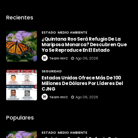
Recientes
ESTADO
MEDIO AMBIENTE
¿Quintana Roo Será Refugio De La
Mariposa Monarca? Descubren Que
Ya Se Reproduce En El Estado
Team NVC
Ago 06, 2026
SEGURIDAD
Estados Unidos Ofrece Más De 100
Millones De Dólares Por Líderes Del
CJNG
Team NVC
Ago 06, 2026
Populares
ESTADO
MEDIO AMBIENTE