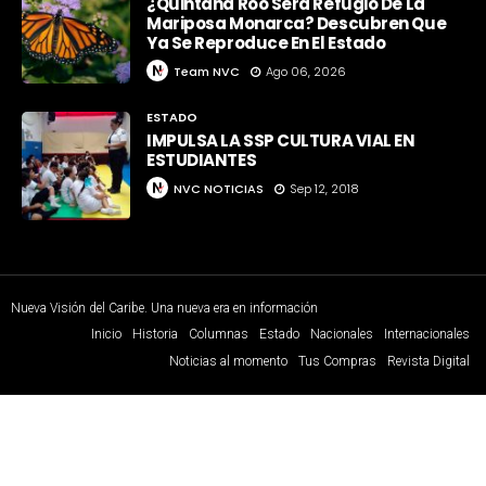
¿Quintana Roo Será Refugio De La
Mariposa Monarca? Descubren Que
Ya Se Reproduce En El Estado
Team NVC
Ago 06, 2026
ESTADO
IMPULSA LA SSP CULTURA VIAL EN
ESTUDIANTES
NVC NOTICIAS
Sep 12, 2018
Nueva Visión del Caribe. Una nueva era en información
Inicio
Historia
Columnas
Estado
Nacionales
Internacionales
Noticias al momento
Tus Compras
Revista Digital