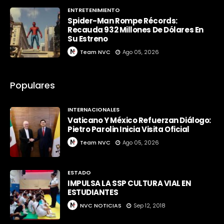
ENTRETENIMIENTO
Spider-Man Rompe Récords:
Recauda 932 Millones De Dólares En
Su Estreno
Team NVC
Ago 05, 2026
Populares
INTERNACIONALES
Vaticano Y México Refuerzan Diálogo:
Pietro Parolin Inicia Visita Oficial
Team NVC
Ago 05, 2026
ESTADO
IMPULSA LA SSP CULTURA VIAL EN
ESTUDIANTES
NVC NOTICIAS
Sep 12, 2018