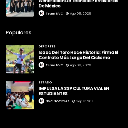
Generación De Técnicos Ferroviarios
De México
Team NVC
Ago 08, 2026
Populares
DEPORTES
Isaac Del Toro Hace Historia: Firma El
Contrato Más Largo Del Ciclismo
Team NVC
Ago 08, 2026
ESTADO
IMPULSA LA SSP CULTURA VIAL EN
ESTUDIANTES
NVC NOTICIAS
Sep 12, 2018