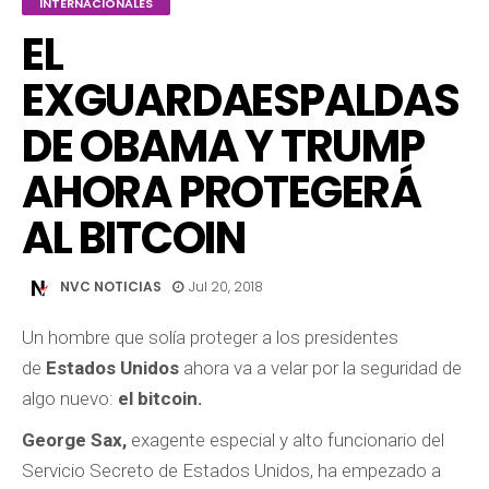
INTERNACIONALES
EL
EXGUARDAESPALDAS
DE OBAMA Y TRUMP
AHORA PROTEGERÁ
AL BITCOIN
NVC NOTICIAS
Jul 20, 2018
Un hombre que solía proteger a los presidentes
de
Estados Unidos
ahora va a velar por la seguridad de
algo nuevo:
el bitcoin.
George Sax,
exagente especial y alto funcionario del
Servicio Secreto de Estados Unidos, ha empezado a