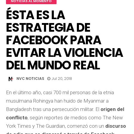
NOTICIAS AL MOMENTO
ÉSTA ES LA
ESTRATEGIA DE
FACEBOOK PARA
EVITAR LA VIOLENCIA
DEL MUNDO REAL
NVC NOTICIAS
Jul 20, 2018
En el último año, casi 700 mil personas de la etnia
musulmana Rohingya han huido de Myanmar a
Bangladesh tras una persecución militar. El
origen del
conflicto
, según reportes de medios como The New
York Times y The Guardian, comenzó con un
discurso