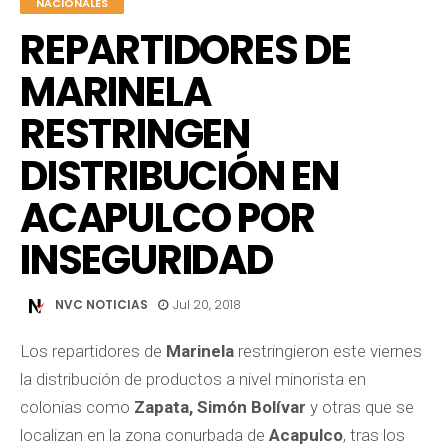
NACIONALES
REPARTIDORES DE
MARINELA
RESTRINGEN
DISTRIBUCIÓN EN
ACAPULCO POR
INSEGURIDAD
NVC NOTICIAS
Jul 20, 2018
Los repartidores de
Marinela
restringieron este viernes
la distribución de productos a nivel minorista en
colonias como
Zapata, Simón Bolívar
y otras que se
localizan en la zona conurbada de
Acapulco
, tras los