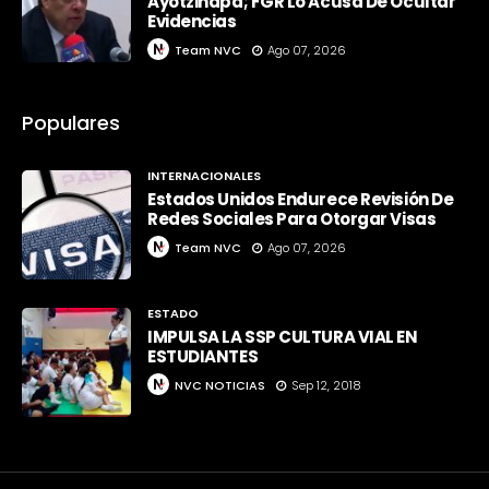
Ayotzinapa; FGR Lo Acusa De Ocultar
Evidencias
Team NVC
Ago 07, 2026
Populares
INTERNACIONALES
Estados Unidos Endurece Revisión De
Redes Sociales Para Otorgar Visas
Team NVC
Ago 07, 2026
ESTADO
IMPULSA LA SSP CULTURA VIAL EN
ESTUDIANTES
NVC NOTICIAS
Sep 12, 2018