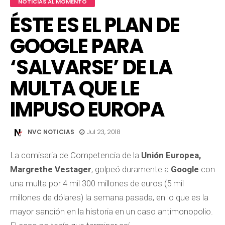
NOTICIAS AL MOMENTO
ÉSTE ES EL PLAN DE
GOOGLE PARA
‘SALVARSE’ DE LA
MULTA QUE LE
IMPUSO EUROPA
NVC NOTICIAS
Jul 23, 2018
La comisaria de Competencia de la
Unión Europea,
Margrethe Vestager
, golpeó duramente a
Google
con
una multa por 4 mil 300 millones de euros (5 mil
millones de dólares) la semana pasada, en lo que es la
mayor sanción en la historia en un caso antimonopolio.