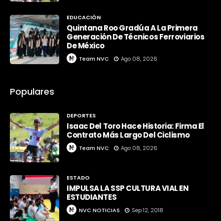
EDUCACIÓN
Quintana Roo Gradúa A La Primera
Generación De Técnicos Ferroviarios
De México
Team NVC
Ago 08, 2026
Populares
DEPORTES
Isaac Del Toro Hace Historia: Firma El
Contrato Más Largo Del Ciclismo
Team NVC
Ago 08, 2026
ESTADO
IMPULSA LA SSP CULTURA VIAL EN
ESTUDIANTES
NVC NOTICIAS
Sep 12, 2018