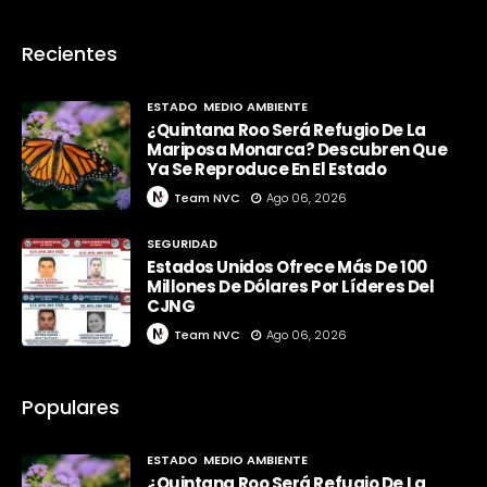
Recientes
ESTADO
MEDIO AMBIENTE
¿Quintana Roo Será Refugio De La
Mariposa Monarca? Descubren Que
Ya Se Reproduce En El Estado
Team NVC
Ago 06, 2026
SEGURIDAD
Estados Unidos Ofrece Más De 100
Millones De Dólares Por Líderes Del
CJNG
Team NVC
Ago 06, 2026
Populares
ESTADO
MEDIO AMBIENTE
¿Quintana Roo Será Refugio De La