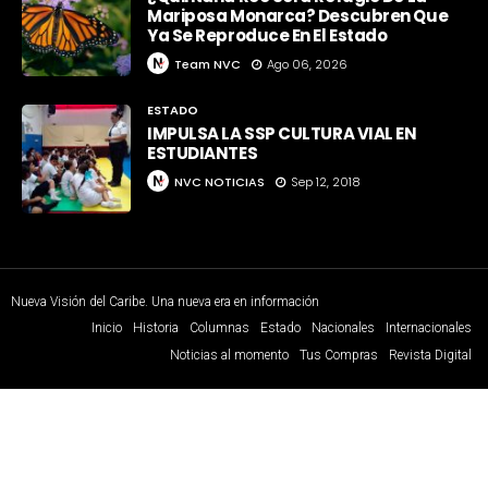
Mariposa Monarca? Descubren Que
Ya Se Reproduce En El Estado
Team NVC
Ago 06, 2026
ESTADO
IMPULSA LA SSP CULTURA VIAL EN
ESTUDIANTES
NVC NOTICIAS
Sep 12, 2018
Nueva Visión del Caribe. Una nueva era en información
Inicio
Historia
Columnas
Estado
Nacionales
Internacionales
Noticias al momento
Tus Compras
Revista Digital