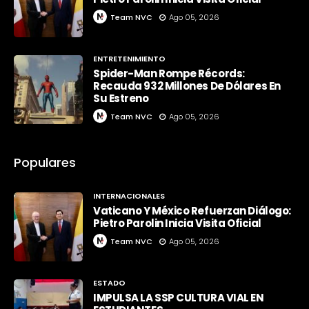
Team NVC
Ago 05, 2026
ENTRETENIMIENTO
Spider-Man Rompe Récords:
Recauda 932 Millones De Dólares En
Su Estreno
Team NVC
Ago 05, 2026
Populares
INTERNACIONALES
Vaticano Y México Refuerzan Diálogo:
Pietro Parolin Inicia Visita Oficial
Team NVC
Ago 05, 2026
ESTADO
IMPULSA LA SSP CULTURA VIAL EN