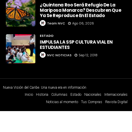
¿Quintana Roo Será Refugio De La
Mariposa Monarca? Descubren Que
Ya Se Reproduce En El Estado
Team NVC
Ago 06, 2026
ESTADO
IMPULSA LA SSP CULTURA VIAL EN
ESTUDIANTES
NVC NOTICIAS
Sep 12, 2018
Nueva Visión del Caribe. Una nueva era en información
Inicio
Historia
Columnas
Estado
Nacionales
Internacionales
Noticias al momento
Tus Compras
Revista Digital