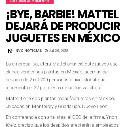
NOTICIAS AL MOMENTO
¡BYE, BARBIE! MATTEL
DEJARÁ DE PRODUCIR
JUGUETES EN MÉXICO
NVC NOTICIAS
Jul 26, 2018
La empresa juguetera Mattel anunció este jueves que
planea vender sus plantas en México, además del
despido de 2 mil 200 personas a nivel global, que
representa el 22 por ciento de su fuerza laboral.
Mattel tiene dos plantas manufactureras en México,
ubicadas en Monterrey y Guadalupe, Nuevo León.
En conferencia con analistas, el CEO de la firma, Ynon
Kreiz, precisó que los despidos afectarán a empleados