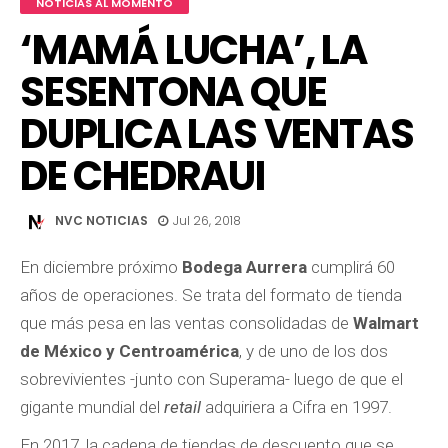
NOTICIAS AL MOMENTO
‘MAMÁ LUCHA’, LA
SESENTONA QUE
DUPLICA LAS VENTAS
DE CHEDRAUI
NVC NOTICIAS
Jul 26, 2018
En diciembre próximo
Bodega Aurrera
cumplirá 60
años de operaciones. Se trata del formato de tienda
que más pesa en las ventas consolidadas de
Walmart
de México y Centroamérica
, y de uno de los dos
sobrevivientes -junto con Superama- luego de que el
gigante mundial del
retail
adquiriera a Cifra en 1997.
En 2017, la cadena de tiendas de descuento que se