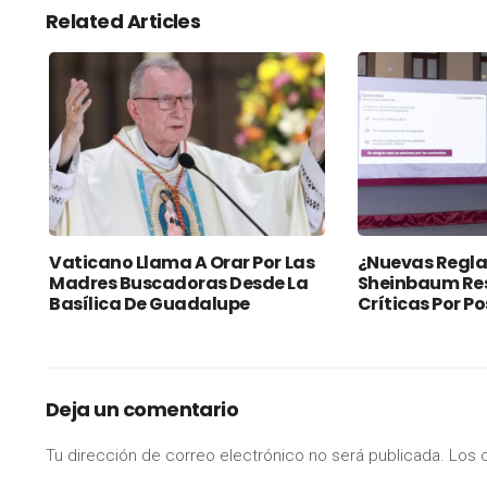
Related Articles
Vaticano Llama A Orar Por Las
¿Nuevas Regla
Madres Buscadoras Desde La
Sheinbaum Re
Basílica De Guadalupe
Críticas Por P
Deja un comentario
Tu dirección de correo electrónico no será publicada.
Los 