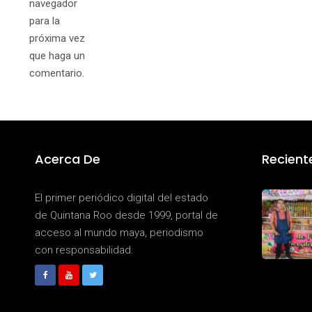
navegador
para la
próxima vez
que haga un
comentario.
Acerca De
Recient
El primer periódico digital del estado
de Quintana Roo desde 1999, portal de
acceso al mundo maya, periodismo
con responsabilidad.