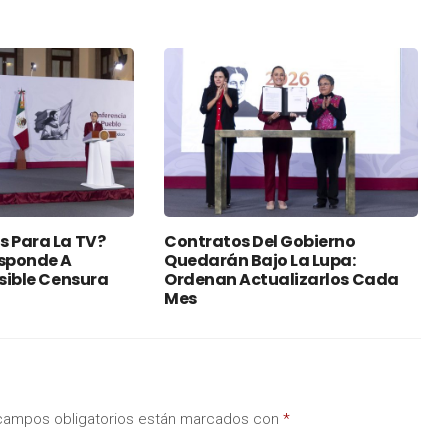
s Para La TV?
Contratos Del Gobierno
sponde A
Quedarán Bajo La Lupa:
osible Censura
Ordenan Actualizarlos Cada
Mes
campos obligatorios están marcados con
*