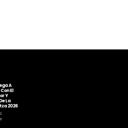
ega A
Con El
or Y
De La
tza 2026
C
26