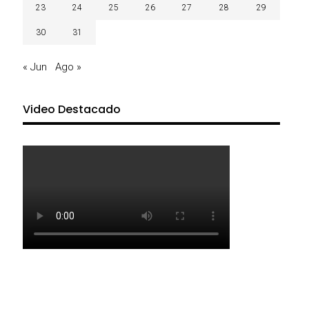
23
24
25
26
27
28
29
30
31
« Jun
Ago »
Video Destacado