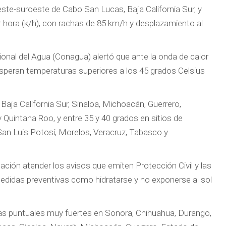
este-suroeste de Cabo San Lucas, Baja California Sur, y
 hora (k/h), con rachas de 85 km/h y desplazamiento al
nal del Agua (Conagua) alertó que ante la onda de calor
 esperan temperaturas superiores a los 45 grados Celsius
aja California Sur, Sinaloa, Michoacán, Guerrero,
Quintana Roo, y entre 35 y 40 grados en sitios de
 San Luis Potosí, Morelos, Veracruz, Tabasco y
ción atender los avisos que emiten Protección Civil y las
edidas preventivas como hidratarse y no exponerse al sol
as puntuales muy fuertes en Sonora, Chihuahua, Durango,