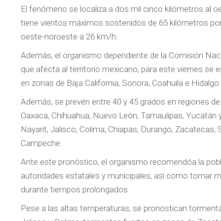
El fenómeno se localiza a dos mil cinco kilómetros al o
tiene vientos máximos sostenidos de 65 kilómetros por
oeste-noroeste a 26 km/h.
Además, el organismo dependiente de la Comisión Nacio
que afecta al territorio mexicano, para este viernes se
en zonas de Baja California, Sonora, Coahuila e Hidalgo.
Además, se prevén entre 40 y 45 grados en regiones de B
Oaxaca, Chihuahua, Nuevo León, Tamaulipas, Yucatán y 
Nayarit, Jalisco, Colima, Chiapas, Durango, Zacatecas,
Campeche.
Ante este pronóstico, el organismo recomendóa la pobla
autoridades estatales y municipales, así como tomar m
durante tiempos prolongados.
Pese a las altas temperaturas, se pronostican torment