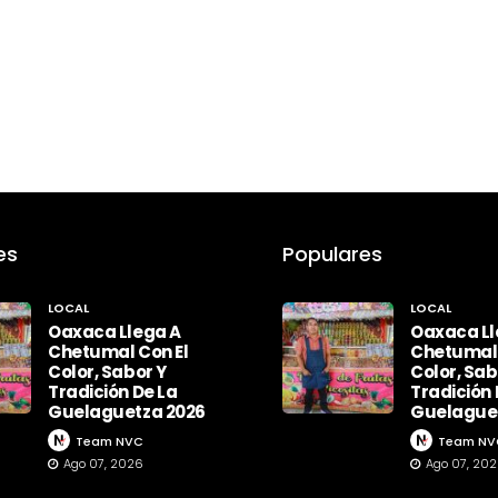
es
Populares
LOCAL
LOCAL
Oaxaca Llega A
Oaxaca Ll
Chetumal Con El
Chetumal 
Color, Sabor Y
Color, Sab
Tradición De La
Tradición 
Guelaguetza 2026
Guelague
Team NVC
Team NV
Ago 07, 2026
Ago 07, 20