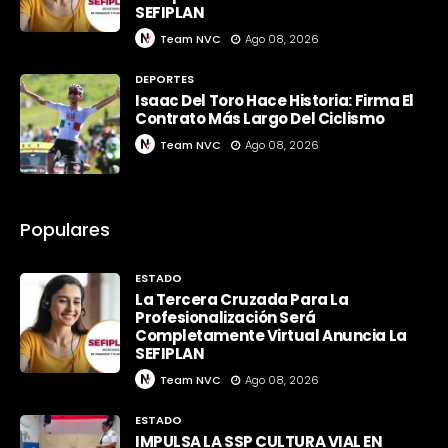
SEFIPLAN
Team NVC
Ago 08, 2026
DEPORTES
Isaac Del Toro Hace Historia: Firma El
Contrato Más Largo Del Ciclismo
Team NVC
Ago 08, 2026
Populares
ESTADO
La Tercera Cruzada Para La
Profesionalización Será
Completamente Virtual Anuncia La
SEFIPLAN
Team NVC
Ago 08, 2026
ESTADO
IMPULSA LA SSP CULTURA VIAL EN