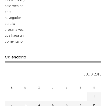
sitio web en
este
navegador
para la
próxima vez
que haga un
comentario.
Calendario
JULIO 2018
L
M
X
J
V
S
D
1
2
3
4
5
6
7
8