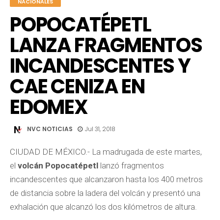
NACIONALES
POPOCATÉPETL
LANZA FRAGMENTOS
INCANDESCENTES Y
CAE CENIZA EN
EDOMEX
NVC NOTICIAS
Jul 31, 2018
CIUDAD DE MÉXICO.- La madrugada de este martes,
el
volcán Popocatépetl
lanzó fragmentos
incandescentes que alcanzaron hasta los 400 metros
de distancia sobre la ladera del volcán y presentó una
exhalación que alcanzó los dos kilómetros de altura.