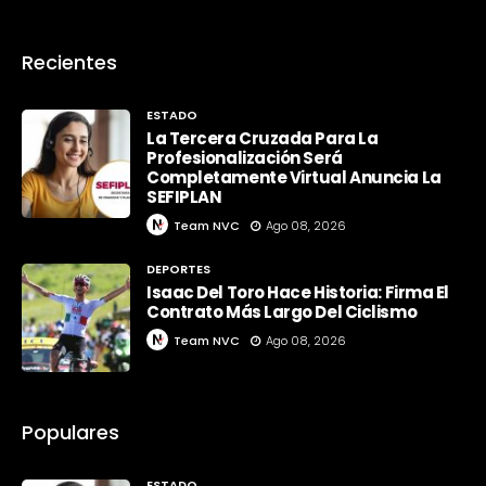
Recientes
ESTADO
La Tercera Cruzada Para La
Profesionalización Será
Completamente Virtual Anuncia La
SEFIPLAN
Team NVC
Ago 08, 2026
DEPORTES
Isaac Del Toro Hace Historia: Firma El
Contrato Más Largo Del Ciclismo
Team NVC
Ago 08, 2026
Populares
ESTADO