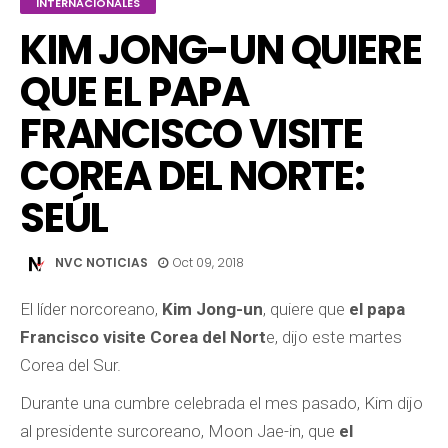
INTERNACIONALES
KIM JONG-UN QUIERE
QUE EL PAPA
FRANCISCO VISITE
COREA DEL NORTE:
SEÚL
NVC NOTICIAS
Oct 09, 2018
El líder norcoreano,
Kim Jong-un
, quiere que
el papa
Francisco visite Corea del Nort
e, dijo este martes
Corea del Sur.
Durante una cumbre celebrada el mes pasado, Kim dijo
al presidente surcoreano, Moon Jae-in, que
el