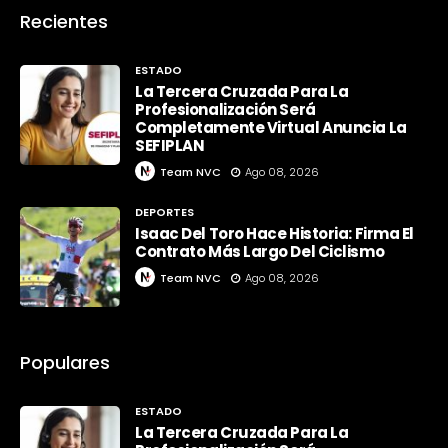
Recientes
ESTADO
La Tercera Cruzada Para La
Profesionalización Será
Completamente Virtual Anuncia La
SEFIPLAN
Team NVC
Ago 08, 2026
DEPORTES
Isaac Del Toro Hace Historia: Firma El
Contrato Más Largo Del Ciclismo
Team NVC
Ago 08, 2026
Populares
ESTADO
La Tercera Cruzada Para La