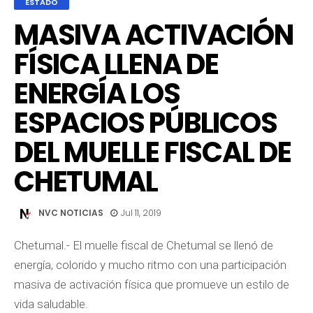
ESTADO
MASIVA ACTIVACIÓN
FÍSICA LLENA DE
ENERGÍA LOS
ESPACIOS PÚBLICOS
DEL MUELLE FISCAL DE
CHETUMAL
NVC NOTICIAS
Jul 11, 2019
Chetumal.- El muelle fiscal de Chetumal se llenó de
energía, colorido y mucho ritmo con una participación
masiva de activación física que promueve un estilo de
vida saludable.