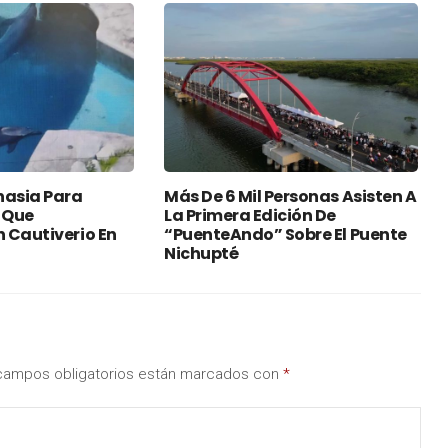
nasia Para
Más De 6 Mil Personas Asisten A
 Que
La Primera Edición De
 Cautiverio En
“PuenteAndo” Sobre El Puente
Nichupté
campos obligatorios están marcados con
*