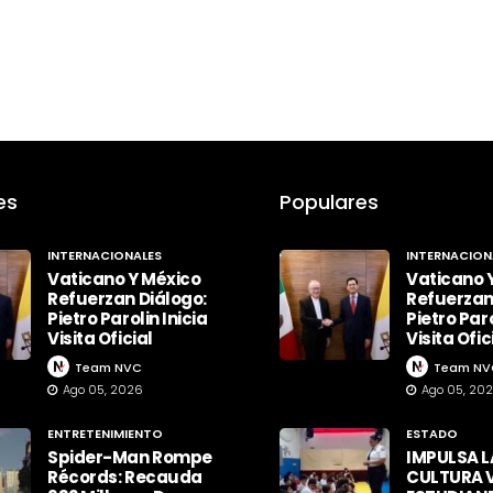
es
Populares
INTERNACIONALES
INTERNACION
Vaticano Y México
Vaticano 
Refuerzan Diálogo:
Refuerzan
Pietro Parolin Inicia
Pietro Paro
Visita Oficial
Visita Ofic
Team NVC
Team NV
Ago 05, 2026
Ago 05, 20
ENTRETENIMIENTO
ESTADO
Spider-Man Rompe
IMPULSA L
Récords: Recauda
CULTURA V