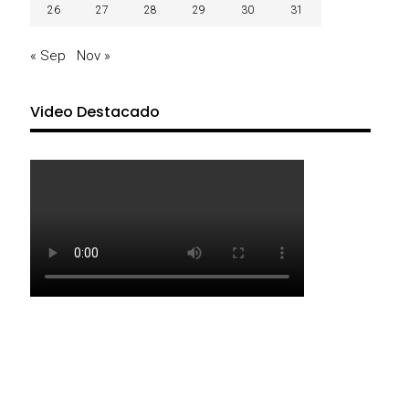
26
27
28
29
30
31
« Sep
Nov »
Video Destacado