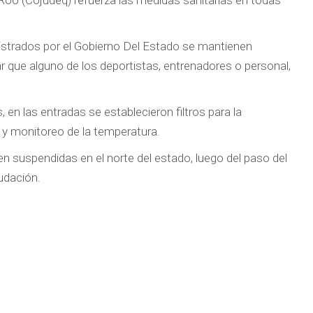
Roo (Cojudeq) refuerza las medidas sanitarias en todas
istrados por el Gobierno Del Estado se mantienen
ar que alguno de los deportistas, entrenadores o personal,
n las entradas se establecieron filtros para la
l y monitoreo de la temperatura.
n suspendidas en el norte del estado, luego del paso del
udación.