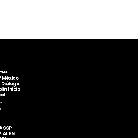
ALES
Y México
 Diálogo:
lin Inicia
ial
C
26
A SSP
IAL EN