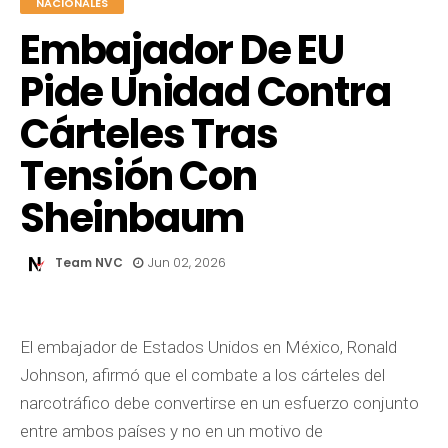
NACIONALES
Embajador De EU
Pide Unidad Contra
Cárteles Tras
Tensión Con
Sheinbaum
Team NVC
Jun 02, 2026
El embajador de Estados Unidos en México, Ronald
Johnson, afirmó que el combate a los cárteles del
narcotráfico debe convertirse en un esfuerzo conjunto
entre ambos países y no en un motivo de