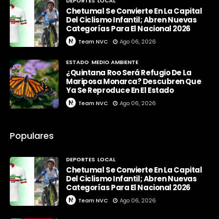
DEPORTES
LOCAL
Chetumal Se Convierte En La Capital
Del Ciclismo Infantil; Abren Nuevas
Categorías Para El Nacional 2026
Team NVC
Ago 06, 2026
ESTADO
MEDIO AMBIENTE
¿Quintana Roo Será Refugio De La
Mariposa Monarca? Descubren Que
Ya Se Reproduce En El Estado
Team NVC
Ago 06, 2026
Populares
DEPORTES
LOCAL
Chetumal Se Convierte En La Capital
Del Ciclismo Infantil; Abren Nuevas
Categorías Para El Nacional 2026
Team NVC
Ago 06, 2026