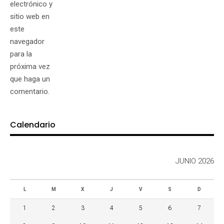
electrónico y
sitio web en
este
navegador
para la
próxima vez
que haga un
comentario.
Calendario
JUNIO 2026
L
M
X
J
V
S
D
1
2
3
4
5
6
7