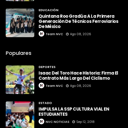
EDUCACIÓN
Quintana Roo Gradúa A La Primera
Generación De Técnicos Ferroviarios
De México
Team NVC
Ago 08, 2026
Populares
DEPORTES
Isaac Del Toro Hace Historia: Firma El
Contrato Más Largo Del Ciclismo
Team NVC
Ago 08, 2026
ESTADO
IMPULSA LA SSP CULTURA VIAL EN
ESTUDIANTES
NVC NOTICIAS
Sep 12, 2018