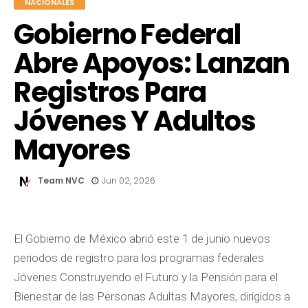
NACIONALES
Gobierno Federal
Abre Apoyos: Lanzan
Registros Para
Jóvenes Y Adultos
Mayores
Team NVC
Jun 02, 2026
El Gobierno de México abrió este 1 de junio nuevos
periodos de registro para los programas federales
Jóvenes Construyendo el Futuro y la Pensión para el
Bienestar de las Personas Adultas Mayores, dirigidos a