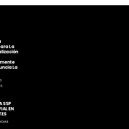
a
ara La
lización
amente
uncia La
C
26
A SSP
IAL EN
TES
ICIAS