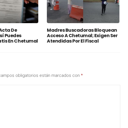
Acta De
Madres Buscadoras Bloquean
sí Puedes
Acceso A Chetumal; Exigen Ser
atis En Chetumal
Atendidas Por El Fiscal
campos obligatorios están marcados con
*