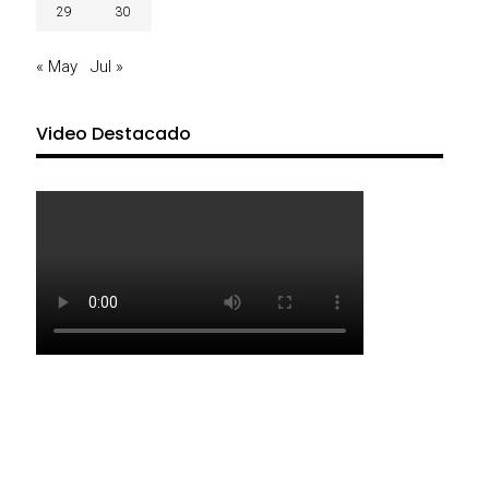
29
30
« May
Jul »
Video Destacado