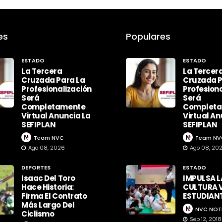
es
Populares
ESTADO
ESTADO
La Tercera
La Tercer
Cruzada Para La
Cruzada P
Profesionalización
Profesiona
Será
Será
Completamente
Complet
Virtual Anuncia La
Virtual An
SEFIPLAN
SEFIPLAN
Team NVC
Team NV
Ago 08, 2026
Ago 08, 20
DEPORTES
ESTADO
Isaac Del Toro
IMPULSA L
Hace Historia:
CULTURA V
Firma El Contrato
ESTUDIAN
Más Largo Del
NVC NOT
Ciclismo
Sep 12, 2018