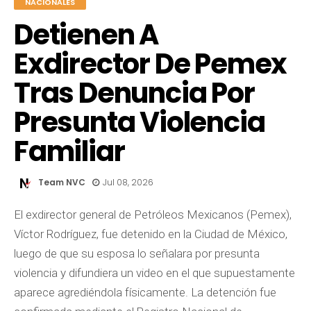
NACIONALES
Detienen A
Exdirector De Pemex
Tras Denuncia Por
Presunta Violencia
Familiar
Team NVC
Jul 08, 2026
El exdirector general de Petróleos Mexicanos (Pemex),
Víctor Rodríguez, fue detenido en la Ciudad de México,
luego de que su esposa lo señalara por presunta
violencia y difundiera un video en el que supuestamente
aparece agrediéndola físicamente. La detención fue