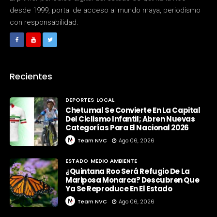
desde 1999, portal de acceso al mundo maya, periodismo
con responsabilidad.
Recientes
DEPORTES
LOCAL
Chetumal Se Convierte En La Capital
Del Ciclismo Infantil; Abren Nuevas
Categorías Para El Nacional 2026
Team NVC
Ago 06, 2026
ESTADO
MEDIO AMBIENTE
¿Quintana Roo Será Refugio De La
Mariposa Monarca? Descubren Que
Ya Se Reproduce En El Estado
Team NVC
Ago 06, 2026